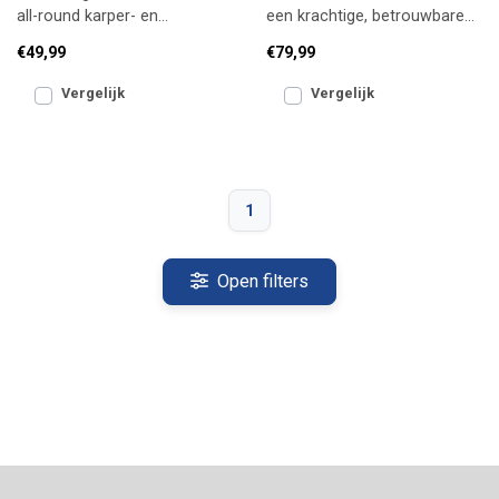
all-round karper- en
een krachtige, betrouwbare
witvismolen met een soepele,
feeder-molen uit de
€49,99
€79,99
betrouwbare werking en
Xtractor+-serie, ontwor
Vergelijk
Vergelijk
1
Open filters