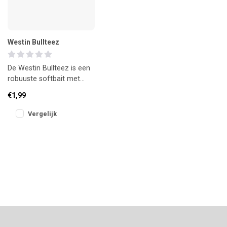
Westin Bullteez
De Westin Bullteez is een
robuuste softbait met
krachtige staartactie.
€1,99
Ontwikkeld om veel water
te v
Vergelijk