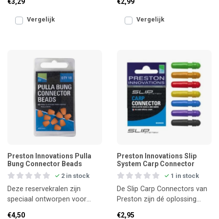
€3,29
€2,99
vaste stok.
Vergelijk
Vergelijk
Preston Innovations Pulla
Preston Innovations Slip
Bung Connector Beads
System Carp Connector
2 in stock
1 in stock
Deze reservekralen zijn
De Slip Carp Connectors van
speciaal ontworpen voor
Preston zijn dé oplossing
gebruik met de Preston Pulla
voor een veilige en veelzijdige
€4,50
€2,95