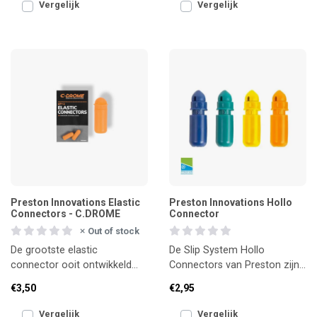
Vergelijk
Vergelijk
Preston Innovations Elastic
Preston Innovations Hollo
Connectors - C.DROME
Connector
Out of stock
De grootste elastic
De Slip System Hollo
connector ooit ontwikkeld
Connectors van Preston zijn
door Preston! De C-Drome
speciaal ontwikkeld voor het
€3,50
€2,95
Elastic Connector is speciaal
vissen met dikke, holl
Vergelijk
Vergelijk