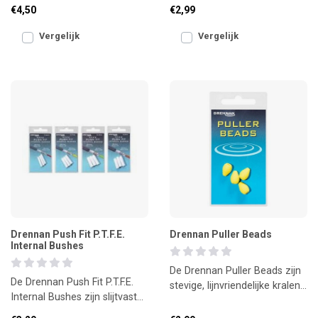
compacte en efficiënte
allerlei montages kunt
€4,50
€2,99
verbinding tussen je
Vergelijk
Vergelijk
Drennan Push Fit P.T.F.E.
Drennan Puller Beads
Internal Bushes
De Drennan Puller Beads zijn
De Drennan Push Fit P.T.F.E.
stevige, lijnvriendelijke kralen
Internal Bushes zijn slijtvaste,
voor het monteren van een
soepele topbussen voor de
puller bush