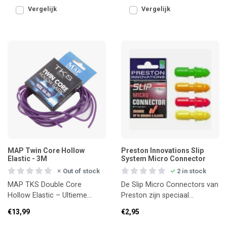
Vergelijk
Vergelijk
MAP Twin Core Hollow
Preston Innovations Slip
Elastic - 3M
System Micro Connector
Out of stock
2 in stock
MAP TKS Double Core
De Slip Micro Connectors van
Hollow Elastic – Ultieme
Preston zijn speciaal
kracht en rek voor vaste
ontwikkeld voor lichte
€13,99
€2,95
hengel elastiek
elastiekmontages tot maat