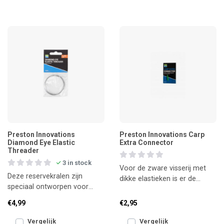
Preston Innovations
Preston Innovations Carp
Diamond Eye Elastic
Extra Connector
Threader
3 in stock
Voor de zware visserij met
Deze reservekralen zijn
dikke elastieken is er de
speciaal ontworpen voor
Preston Carp Connector
gebruik met de Preston Pulla
Extra. Deze ultra sterke
€4,99
€2,95
Kits en Pulla Bungs, ma
Vergelijk
Vergelijk