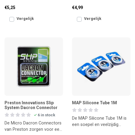
sterke en betrouwbare
om een strakke, veilige en
€5,25
€4,99
connectors voor het
knoopvriendelijke verbin
bevestigen va
Vergelijk
Vergelijk
Preston Innovations Slip
MAP Silicone Tube 1M
System Dacron Connector
6 in stock
De MAP Silicone Tube 1M is
De Micro Dacron Connectors
een soepel en veelzijdig
van Preston zorgen voor een
stukje tubing dat je voor