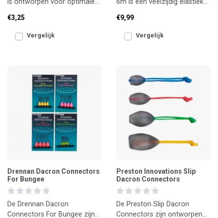
is ontworpen voor optimale
6m is een veelzijdig elastiek
ondersteuning van je elastiek
voor de vaste stok, met een
€3,25
€9,99
in het topdeel va
mooie balans
Vergelijk
Vergelijk
Drennan Dacron Connectors
Preston Innovations Slip
For Bungee
Dacron Connectors
De Drennan Dacron
De Preston Slip Dacron
Connectors For Bungee zijn
Connectors zijn ontworpen