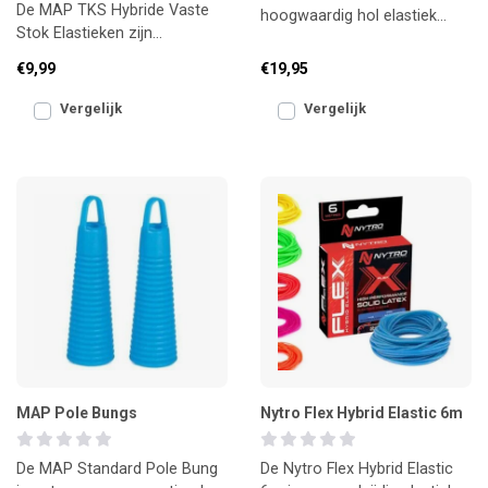
De MAP TKS Hybride Vaste
hoogwaardig hol elastiek
Stok Elastieken zijn
voor de vaste stok.
ontworpen voor vissers die
Ontwikkeld voor maximale
€9,99
€19,95
op zoek zijn naar een betro
dempi
Vergelijk
Vergelijk
MAP Pole Bungs
Nytro Flex Hybrid Elastic 6m
De MAP Standard Pole Bung
De Nytro Flex Hybrid Elastic