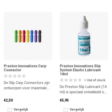
Preston Innovations Carp
Preston Innovations Slip
Connector
System Elastic Lubricant
14ml
Out of stock
De Slip Carp Connectors zijn
De Preston Slip Lubricant (14
ontworpen voor maximale
ml) is speciaal ontwikkeld om
betrouwbaarheid bij het
je vaste hengel elastiek
vissen met dikkere elas
€2,50
€5,95
soepel en in to
Vergelijk
Vergelijk