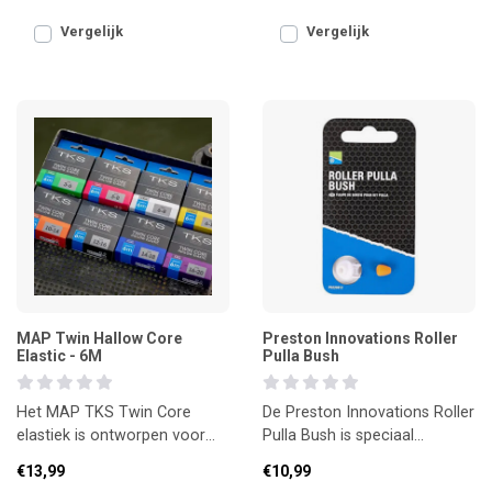
Kits en Pulla Bungs, ma
verbinding tu
Vergelijk
Vergelijk
MAP Twin Hallow Core
Preston Innovations Roller
Elastic - 6M
Pulla Bush
Het MAP TKS Twin Core
De Preston Innovations Roller
elastiek is ontworpen voor
Pulla Bush is speciaal
maximale prestaties met je
ontworpen om het elastiek
€13,99
€10,99
vaste hengel.
soepel en gecontrolee