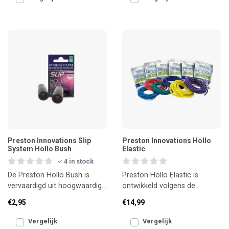
Preston Innovations Slip
Preston Innovations Hollo
System Hollo Bush
Elastic
4 in stock
De Preston Hollo Bush is
Preston Hollo Elastic is
vervaardigd uit hoogwaardig
ontwikkeld volgens de
PTFE en levert maximale
hoogste kwaliteitsnormen en
€2,95
€14,99
prestaties bij het gebr
biedt een probleemloze we
Vergelijk
Vergelijk