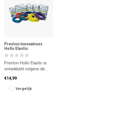
Preston Innovations
Hollo Elastic
Preston Hollo Elastic is
ontwikkeld volgens de
hoogste kwaliteitsnormen
€14,99
en biedt een
probleemloze we
Vergelijk