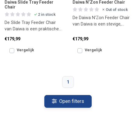
Daiwa Slide Tray Feeder
Daiwa N’Zon Feeder Chair
Chair
Out of stock
2 in stock
De Daiwa N’Zon Feeder Chair
De Slide Tray Feeder Chair
van Daiwa is een stevige,
van Daiwa is een praktische
comfortabele stoel voor de
en comfortabele stoel voor
fanatieke feederv
€179,99
€179,99
de fanatieke feede
Vergelijk
Vergelijk
1
Open filters