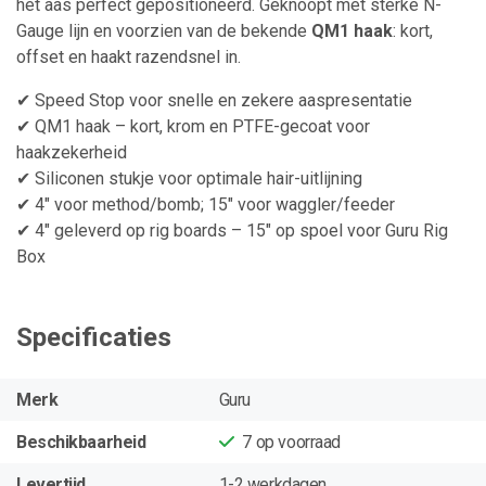
het aas perfect gepositioneerd. Geknoopt met sterke N-
Gauge lijn en voorzien van de bekende
QM1 haak
: kort,
offset en haakt razendsnel in.
✔ Speed Stop voor snelle en zekere aaspresentatie
✔ QM1 haak – kort, krom en PTFE-gecoat voor
haakzekerheid
✔ Siliconen stukje voor optimale hair-uitlijning
✔ 4" voor method/bomb; 15" voor waggler/feeder
✔ 4" geleverd op rig boards – 15" op spoel voor Guru Rig
Box
Specificaties
Merk
Guru
Beschikbaarheid
7
op voorraad
Levertijd
1-2 werkdagen