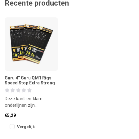
Recente producten
Guru 4'' Guru QM1 Rigs
Speed Stop Extra Strong
Deze kant-en-klare
onderlijnen zijn
ontworpen voor
€5,29
maximale inhaking én
gebruiksgemak. De Speed
Vergelijk
Sto