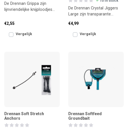
10 in stock
De Drennan Grippa zijn
De Drennan Crystal Jiggers
lijnvriendelijke knijploodjes
Large zijn transparante
met extra grip. Ze blijven
lijnhouders voor vaste
goed op hun plek zon
€2,55
€4,99
stoklijnen. Ze houden je o
Vergelijk
Vergelijk
Drennan Soft Stretch
Drennan Softfeed
Anchors
Groundbait