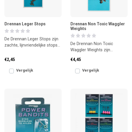
Drennan Leger Stops
Drennan Non Toxic Waggler
Weights
De Drennan Leger Stops zijn
De Drennan Non Toxic
zachte, lijnvriendelijke stops
Waggler Weights zijn
voor het maken van nette en
milieuvriendelijke gewichtjes
betrouwbare f
€2,45
€4,45
voor het nauwkeurig uitloden
Vergelijk
Vergelijk