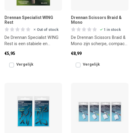
Drennan Specialist WING
Drennan Scissors Braid &
Rest
Mono
Out of stock
1 in stock
De Drennan Specialist WING
De Drennan Scissors Braid &
Rest is een stabiele en
Mono zijn scherpe, compacte
visvriendelijke hengelsteun die
vissersscharen voor het
€5,95
€8,99
extra grip geeft
netjes knippen van z
Vergelijk
Vergelijk