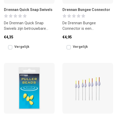
Drennan Quick Snap Swivels
Drennan Bungee Connector
De Drennan Quick Snap
De Drennan Bungee
Swivels zijn betrouwbare
Connector is een
wartels met snelle clip om
betrouwbare verbinding
€4,35
€4,95
feeders of onderlijnen een
tussen elastiek en lijn bij het
vissen met
Vergelijk
Vergelijk