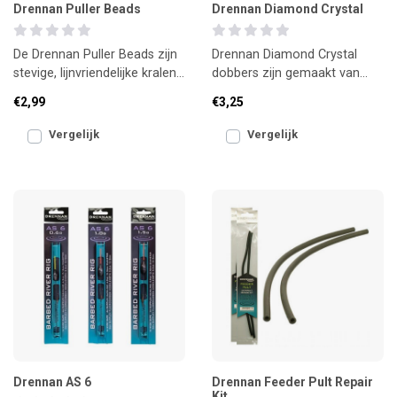
Drennan Puller Beads
Drennan Diamond Crystal
De Drennan Puller Beads zijn
Drennan Diamond Crystal
stevige, lijnvriendelijke kralen
dobbers zijn gemaakt van
voor het monteren van een
volledig transparant Crystal-
€2,99
€3,25
puller bush
materiaal, waardoor ze
Vergelijk
Vergelijk
Drennan AS 6
Drennan Feeder Pult Repair
Kit