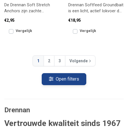
De Drennan Soft Stretch
Drennan Softfeed Groundbait
Anchors zijn zachte
is een licht, actief lokvoer dat
elastiekankers voor de vaste
snel openwerkt en een mooi
€2,95
€18,95
stok. Ze zorgen voor een ge
voerbed vorm
Vergelijk
Vergelijk
1
2
3
Volgende
Open filters
Drennan
Vertrouwde kwaliteit sinds 1967