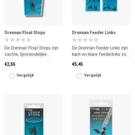
Drennan Float Stops
Drennan Feeder Links
De Drennan Float Stops zijn
De Drennan Feeder Links zijn
zachte, lijnvriendelijke
kant-en-klare feederlinks voor
stoppers voor het nauwkeurig
een nette en probleemloze
€2,55
€5,45
afstellen van dobb
montage. Ze he
Vergelijk
Vergelijk