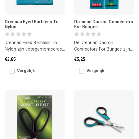
Drennan Eyed Barbless To
Drennan Dacron Connectors
Nylon
For Bungee
Drennan Eyed Barbless To
De Drennan Dacron
Nylon zijn voorgemonteerde
Connectors For Bungee zijn
haken met een oog en een
sterke en betrouwbare
€3,85
€5,25
weerhaakloze punt, idea
connectors voor het
bevestigen va
Vergelijk
Vergelijk