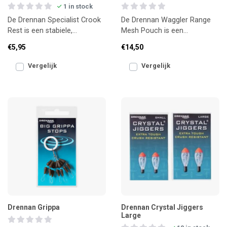
1 in stock
De Drennan Specialist Crook
De Drennan Waggler Range
Rest is een stabiele,
Mesh Pouch is een
visvriendelijke hengelsteun die
ademende opbergtas voor
€5,95
€14,50
je hengel veilig o
dobber- en
waggleraccessoires. Ho
Vergelijk
Vergelijk
Drennan Grippa
Drennan Crystal Jiggers
Large