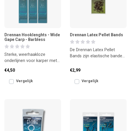
Drennan Hooklenghts - Wide
Drennan Latex Pellet Bands
Gape Carp - Barbless
De Drennan Latex Pellet
Sterke, weerhaakloze
Bands zijn elastische banden
onderlijnen voor karper met
van hoogwaardige latex,
de vaste hengel
speciaal ontworpen om p
€4,50
€2,99
Vergelijk
Vergelijk