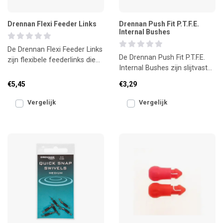
Drennan Flexi Feeder Links
Drennan Push Fit P.T.F.E.
Internal Bushes
De Drennan Flexi Feeder Links
De Drennan Push Fit P.T.F.E.
zijn flexibele feederlinks die
Internal Bushes zijn slijtvaste,
zorgen voor een natuurlijke
soepele topbussen voor de
presentatie
€5,45
€3,29
vaste stok.
Vergelijk
Vergelijk