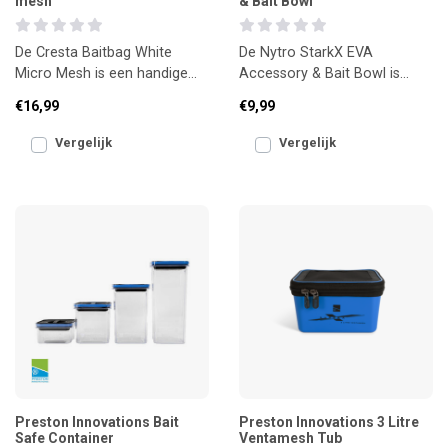
mesh
& Bait Bowl
De Cresta Baitbag White
De Nytro StarkX EVA
Micro Mesh is een handige
Accessory & Bait Bowl is
aaszak om je aas fris en
verkrijgbaar in een vierkant en
€16,99
€9,99
netjes te bewaren.
langwerpig model. Ideaa
Vergelijk
Vergelijk
Preston Innovations Bait
Preston Innovations 3 Litre
Safe Container
Ventamesh Tub