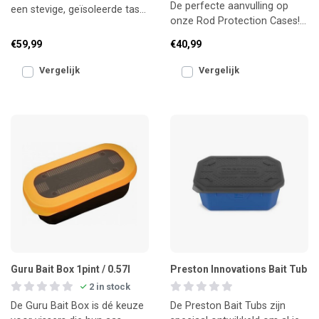
De perfecte aanvulling op
een stevige, geïsoleerde tas
onze Rod Protection Cases!
voor aas en voer. Houdt alles
Deze stevige ABS-koffer is
koel, droog
€59,99
€40,99
speciaal ontworpen o
Vergelijk
Vergelijk
Guru Bait Box 1pint / 0.57l
Preston Innovations Bait Tub
2 in stock
De Guru Bait Box is dé keuze
De Preston Bait Tubs zijn