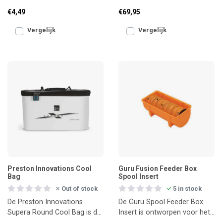
praktische, langwerpige tas
grondvoer o
€4,49
€69,95
voor het overzichtelijk meen
Vergelijk
Vergelijk
Preston Innovations Cool
Guru Fusion Feeder Box
Bag
Spool Insert
Out of stock
5 in stock
De Preston Innovations
De Guru Spool Feeder Box
Supera Round Cool Bag is dé
Insert is ontworpen voor het