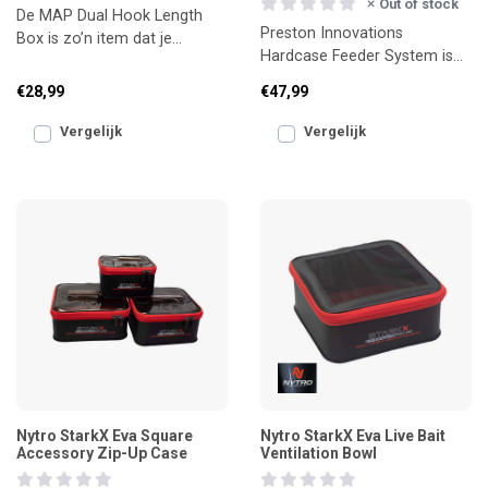
Out of stock
De MAP Dual Hook Length
Preston Innovations
Box is zo’n item dat je
Hardcase Feeder System is
gewoon altijd bij je wilt
een slimme en robuuste
hebben aan de waterkant.
€28,99
€47,99
oplossing om voerkorven
overzic
Vergelijk
Vergelijk
Nytro StarkX Eva Square
Nytro StarkX Eva Live Bait
Accessory Zip-Up Case
Ventilation Bowl