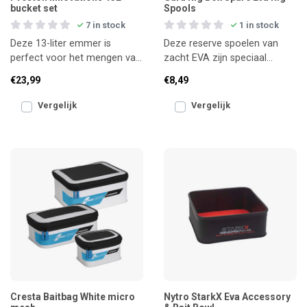
bucket set
Spools
7 in stock
1 in stock
Deze 13-liter emmer is
Deze reserve spoelen van
perfect voor het mengen van
zacht EVA zijn speciaal
kleinere hoeveelheden voer
ontworpen voor gebruik in de
€23,99
€8,49
of het bewaren van lev
Guru Rig Box. Ze besch
Vergelijk
Vergelijk
Cresta Baitbag White micro
Nytro StarkX Eva Accessory