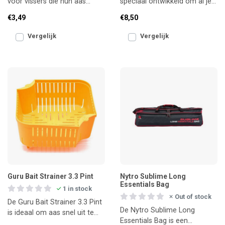
voor vissers die hun aas
speciaal ontwikkeld om al je
veilig, overzichtelijk en vers
aassoorten veilig en
€3,49
€8,50
willen houden.
georganiseerd op te berg
Vergelijk
Vergelijk
Guru Bait Strainer 3.3 Pint
Nytro Sublime Long
Essentials Bag
1 in stock
Out of stock
De Guru Bait Strainer 3.3 Pint
De Nytro Sublime Long
is ideaal om aas snel uit te
Essentials Bag is een
laten lekken, zoals pellets,