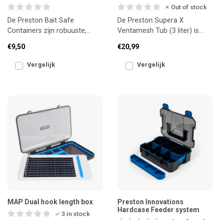
Out of stock
De Preston Bait Safe
De Preston Supera X
Containers zijn robuuste,
Ventamesh Tub (3 liter) is
luchtdichte aasdozen die je
ideaal voor het bewaren en
€9,50
€20,99
aas perfect vers houden.
vervoeren van levend aas z
Vergelijk
Vergelijk
MAP Dual hook length box
Preston Innovations
Hardcase Feeder system
3 in stock