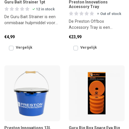
Guru Bait Strainer 1pt
Preston Innovations
Accessory Tray
12 in stock
Out of stock
De Guru Bait Strainer is een
De Preston Offbox
onmisbaar hulpmiddel voor
Accessory Tray is een
het weken van pellets of het
compacte, stevige opbergbak
schoonspoelen va
€4,99
€23,99
die perfect past tussen je
zitki
Vergelijk
Vergelijk
Preston Innovations 13L
Guru Rig Box Spare Eva Rig