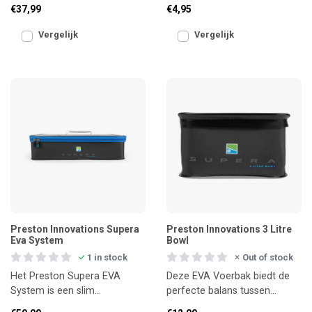
oplossing voor het veilig en
overzichtelijk opbergen van
€37,99
€4,95
koel vervoeren van
maximaal 8 onderli
Vergelijk
Vergelijk
Preston Innovations Supera
Preston Innovations 3 Litre
Eva System
Bowl
1 in stock
Out of stock
Het Preston Supera EVA
Deze EVA Voerbak biedt de
System is een slim
perfecte balans tussen
ontworpen opbergsysteem
inhoud en formaat. Groot