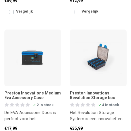
€59,99
€12,99
waarmee je meerdere
genoeg voor ruime hoeveelh
aasdozen en kl
Vergelijk
Vergelijk
Preston Innovations Medium
Preston Innovations
Eva Accessory Case
Revalution Storage box
2 in stock
4 in stock
De EVA Accessoire Doos is
Het Revalution Storage
perfect voor het
System is een innovatief en
overzichtelijk opbergen van
praktisch opbergsysteem
€17,99
€35,99