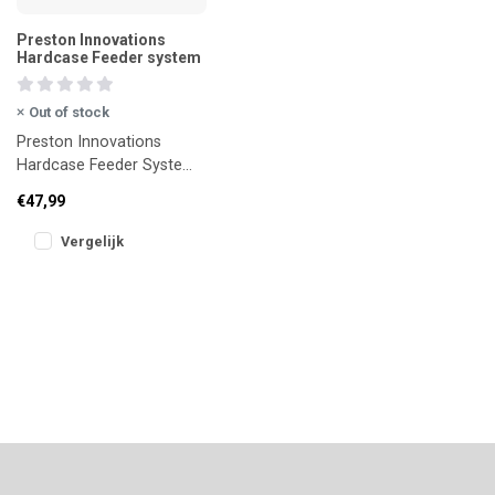
Preston Innovations
Hardcase Feeder system
Out of stock
Preston Innovations
Hardcase Feeder System
is een slimme en robuuste
€47,99
oplossing om voerkorven
overzic
Vergelijk