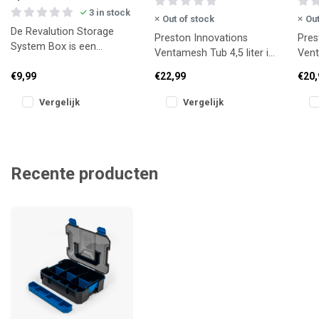
3 in stock
Out of stock
Out
De Revalution Storage
Preston Innovations
Pres
System Box is een
Ventamesh Tub 4,5 liter is
Vent
slimme, compacte
een ruime, ademende
een 
oplossing voor het
€9,99
€22,99
€20,
aasbak voor het bewaren
spec
opbergen van Revolution
van grote
leve
Vergelijk
Vergelijk
Recente producten