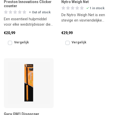
Preston Innovations Clicker
Nytro Weigh Net
counter
1 in stock
Out of stock
De Nytro Weigh Net is een
Een essentieel hulpmiddel
stevige en visvriendelijke
voor elke wedstrijdvisser die
weegnet, ideaal om je vangst
nauwkeurig het aantal
veilig te wegen.
€20,99
€29,99
gevangen vissen of het
Vergelijk
Vergelijk
Guru QM1 Disgorger