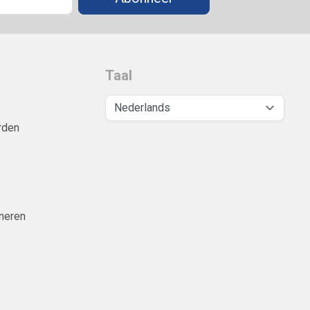
Taal
rden
neren