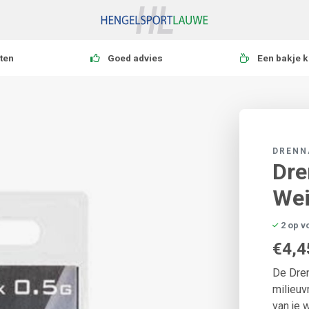
ten
Goed advies
Een bakje k
DRENN
Dre
Wei
2 op v
€4,4
De Dren
milieuv
van je 