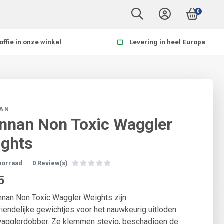
0
offie in onze winkel
Levering in heel Europa
AN
nnan Non Toxic Waggler
ghts
oorraad
0 Review(s)
5
nan Non Toxic Waggler Weights zijn
riendelijke gewichtjes voor het nauwkeurig uitloden
wagglerdobber. Ze klemmen stevig, beschadigen de