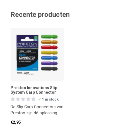
Recente producten
Preston Innovations Slip
System Carp Connector
1 in stock
De Slip Carp Connectors van
Preston zijn dé oplossing
voor een veilige en
€2,95
veelzijdige verbinding tu