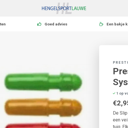
ten
Goed advies
Een bakje k
PREST
Pre
Sys
1 op v
€2,9
De Slip
een vei
tuig. E