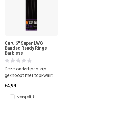
Guru 6'' Super LWG
Banded Ready Rings
Barbless
Deze onderlijnen zijn
geknoopt met topkwaliteit
N-Gauge nylon en
€4,99
voorzien van een PTFE-
gecoate, weer
Vergelijk