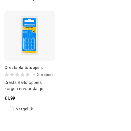
Cresta Baitstoppers
2 in stock
Cresta Baitstoppers
zorgen ervoor dat je
haakaas stevig op z’n
€1,99
plaats blijft, zelfs bij verre
worp
Vergelijk