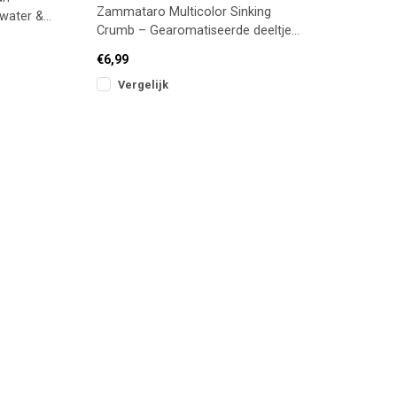
Zammataro Multicolor Sinking
 water &
Crumb – Gearomatiseerde deeltjes
met visuele trigger (1kg)
€6,99
Vergelijk