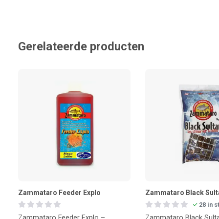
Gerelateerde producten
Zammataro Feeder Explo
Zammataro Black Sult
28 in 
Zammataro Feeder Explo –
Zammataro Black Sult