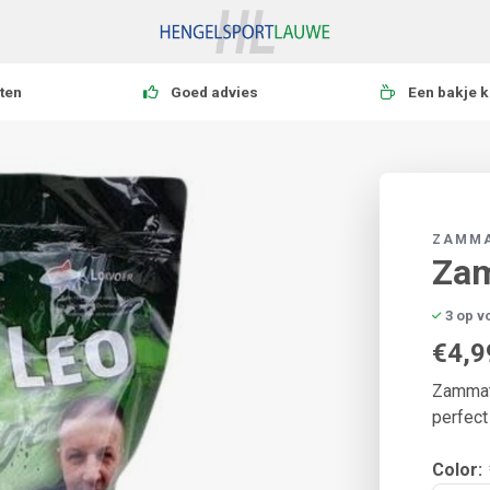
ten
Goed advies
Een bakje k
ZAMM
Zam
3 op v
€4,9
Zammata
perfect
Color: