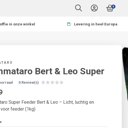
0
offie in onze winkel
Levering in heel Europa
ATARO
mataro Bert & Leo Super
oorraad
0 Review(s)
9
ro Super Feeder Bert & Leo – Licht, luchtig en
 voor feeder (1kg)
*