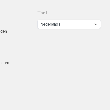
Taal
rden
neren