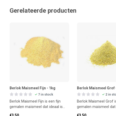
Gerelateerde producten
Berlok Maismeel Fijn - 1kg
Berlok Maismeel Grof 
7 in stock
2 in st
Berlok Maismeel Fijn is een fijn
Berlok Maismeel Grof i
gemalen maïsmeel dat ideaal is
gemalen maïsmeel dat 
om lokvoer zwaarder en actiever
extra structuur en werki
€3,50
€3,50