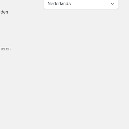
rden
neren