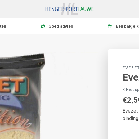
ten
Goed advies
Een bakje k
EVEZE
Eve
Niet o
€2,5
Evezet
binding