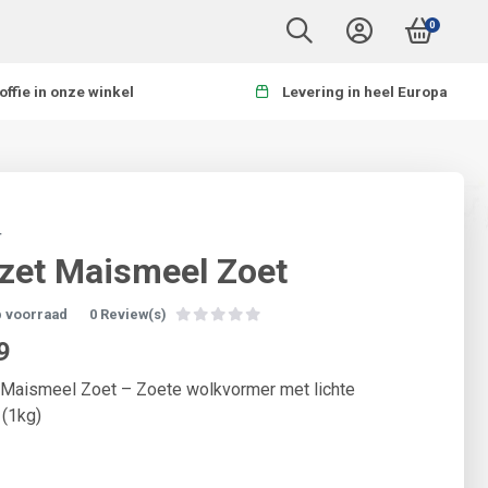
0
offie in onze winkel
Levering in heel Europa
T
zet Maismeel Zoet
p voorraad
0 Review(s)
9
 Maismeel Zoet – Zoete wolkvormer met lichte
 (1kg)