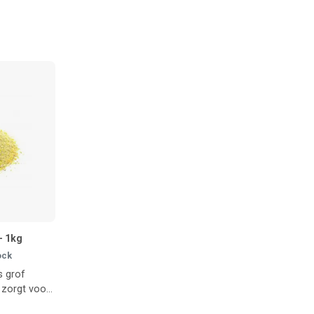
- 1kg
ock
s grof
zorgt voor
ng in je