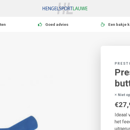
ten
Goed advies
Een bakje k
PREST
Pre
but
Niet o
€27,
Ideaal 
het fee
uitgeru