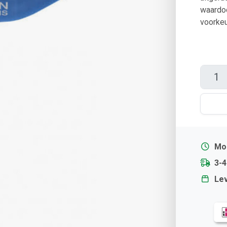
waardoo
voorkeu
Mor
3-
Lev