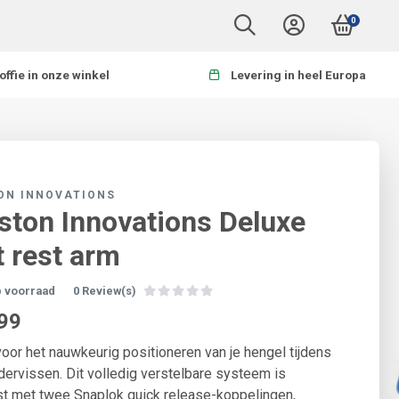
0
offie in onze winkel
Levering in heel Europa
ON INNOVATIONS
ston Innovations Deluxe
t rest arm
p voorraad
0 Review(s)
99
voor het nauwkeurig positioneren van je hengel tijdens
dervissen. Dit volledig verstelbare systeem is
st met twee Snaplok quick release-koppelingen,