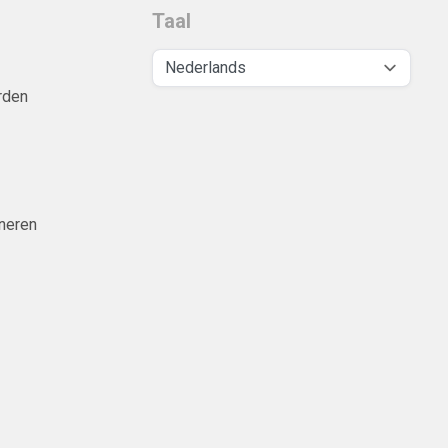
Taal
rden
neren