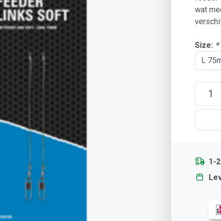
wat mee
verschi
Size:
*
1-
Lev