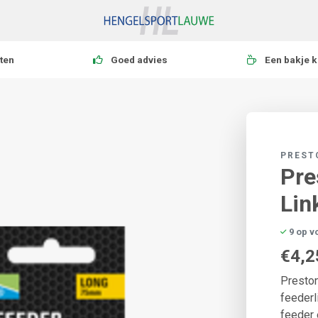
ten
Goed advies
Een bakje k
PREST
Pre
Lin
9 op v
€4,2
Preston
feederl
feeder 