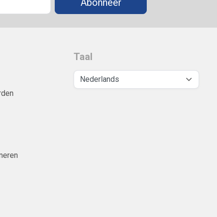
Abonneer
Taal
rden
neren