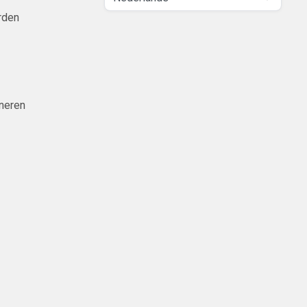
rden
neren