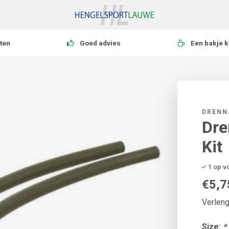
ten
Goed advies
Een bakje k
DRENN
Dre
Kit
1 op v
€5,7
Verleng
Size:
*