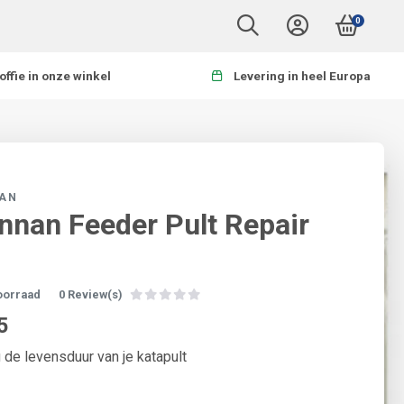
0
offie in onze winkel
Levering in heel Europa
AN
nnan Feeder Pult Repair
oorraad
0 Review(s)
5
 de levensduur van je katapult