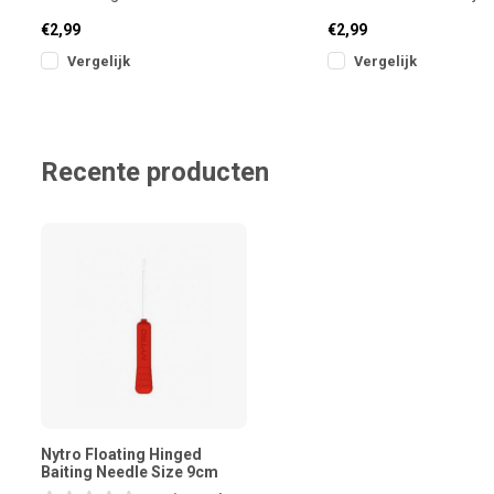
aanzetten van aas zoals pellets,
pellets of boilies voor 
€2,99
€2,99
mais
Vergelijk
Vergelijk
Recente producten
Nytro Floating Hinged
Baiting Needle Size 9cm