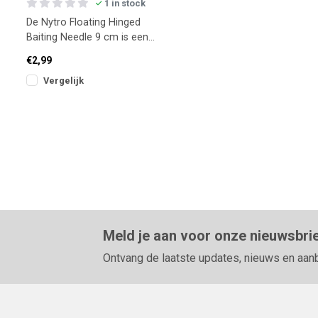
1 in stock
De Nytro Floating Hinged
Baiting Needle 9 cm is een
aasnaald met scharnierpunt,
€2,99
ideaal voor fijne aa
Vergelijk
Meld je aan voor onze nieuwsbri
Ontvang de laatste updates, nieuws en aan