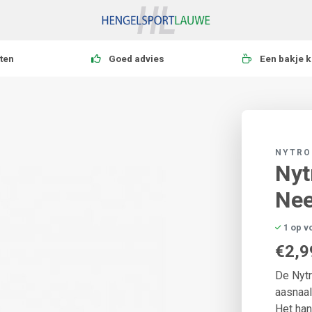
ten
Goed advies
Een bakje k
NYTRO
Nyt
Nee
1 op v
€2,9
De Nytr
aasnaal
Het hand