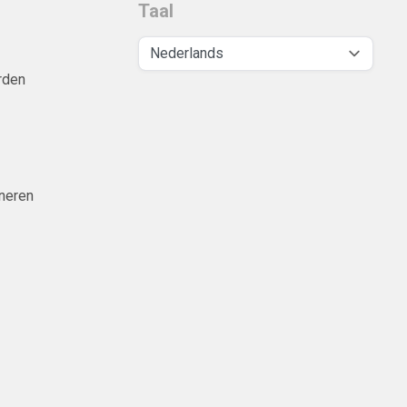
Taal
rden
neren