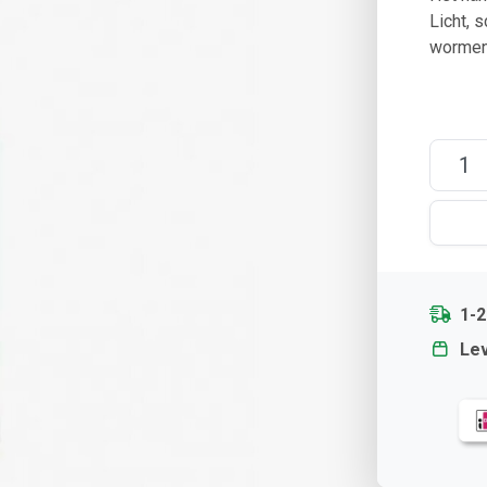
Licht, s
wormen
1-
Lev