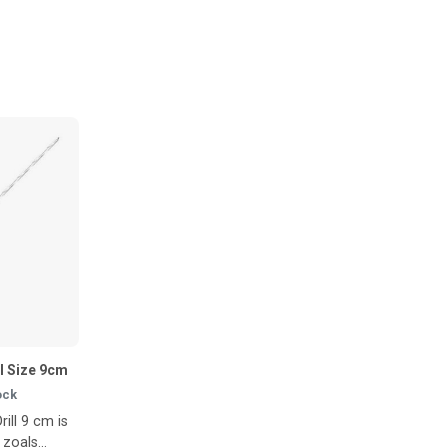
ll Size 9cm
ock
rill 9 cm is
 zoals