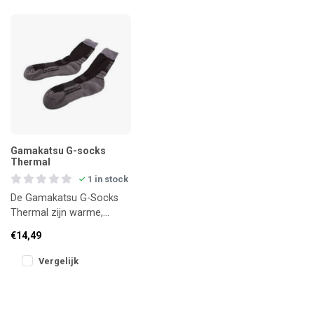
Gamakatsu G-socks
Thermal
1 in stock
De Gamakatsu G-Socks
Thermal zijn warme,
comfortabele
€14,49
thermosokken die
speciaal zijn ontwikkeld
Vergelijk
voor