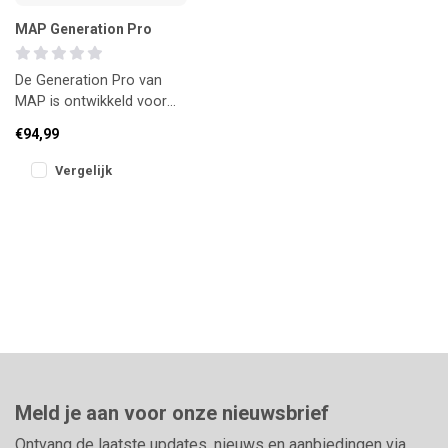
MAP Generation Pro
De Generation Pro van
MAP is ontwikkeld voor
de serieuze witvisser die
€94,99
hoge eisen stelt aan zijn
mat
Vergelijk
Meld je aan voor onze nieuwsbrief
Ontvang de laatste updates, nieuws en aanbiedingen via