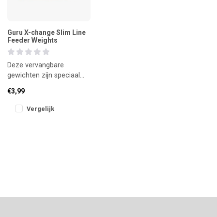
Guru X-change Slim Line
Feeder Weights
Deze vervangbare
gewichten zijn speciaal
ontworpen voor de Guru
€3,99
Slimline X-Change
Feeders. Met één
Vergelijk