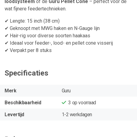
loodsysteem
of de
Guru Pellet Cone
– perfect voor de
wat fijnere feedertechnieken.
✔ Lengte: 15 inch (38 cm)
✔ Geknoopt met MWG haken en N-Gauge lijn
✔ Hair-rig voor diverse soorten haakaas
✔ Ideaal voor feeder-, lood- en pellet cone visserij
✔ Verpakt per 8 stuks
Specificaties
Merk
Guru
Beschikbaarheid
3
op voorraad
Levertijd
1-2 werkdagen