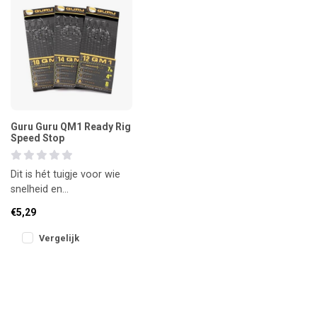
Guru Guru QM1 Ready Rig
Speed Stop
Dit is hét tuigje voor wie
snelheid en
betrouwbaarheid wil
€5,29
combineren. De Guru QM1
Ready Rigs zijn
Vergelijk