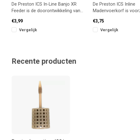
De Preston ICS In-Line Banjo XR
De Preston ICS Inline
Feeder is de doorontwikkeling van
Madenvoerkorf is voor
de populaire Dura Banjo en biedt n
naar voren geplaatst g
€3,99
€3,75
waardoor je mo
Vergelijk
Vergelijk
Recente producten