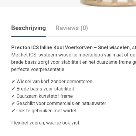
Beschrijving
Reviews (0)
Preston
ICS
Inline
Kooi
Voerkorven –
Snel
wisselen,
s
Met
het
ICS-
systeem
wissel
je
moeiteloos
van
maat
of
ge
brede
basis
zorgt
voor
stabiliteit
en
het
duurzame
frame
g
perfecte
voerpresentatie.
✔
Wissel
van
korf
zonder
demonteren
✔
Brede
basis
voor
stabiliteit
✔
Duurzaam
kunststof
frame
✔
Geschikt
voor
commercials
en
natuurwater
✔
Ook
te
gebruiken
met
wartel
Flexibel
voeren,
waar
je
ook
vist.