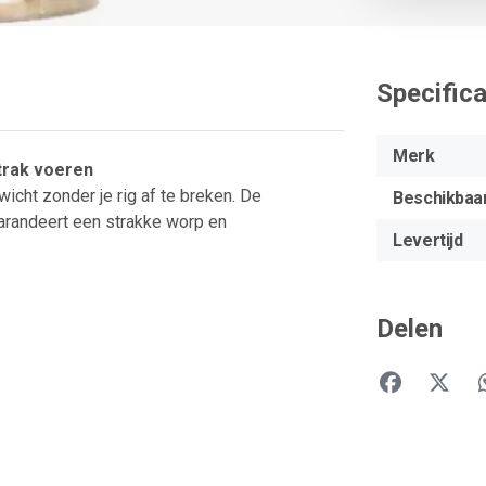
Specifica
Merk
trak
voeren
wicht
zonder
je
rig
af
te
breken.
De
Beschikbaa
arandeert
een
strakke
worp
en
Levertijd
Delen