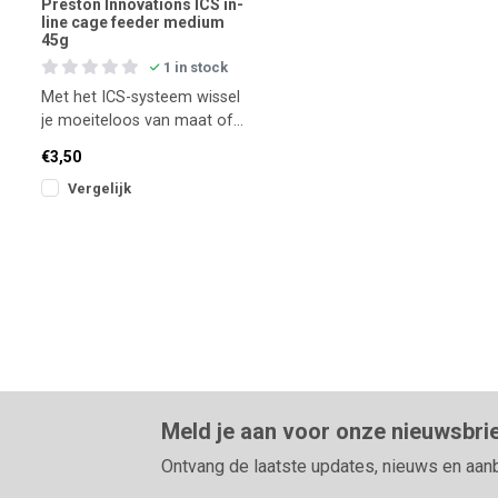
Preston Innovations ICS in-
line cage feeder medium
45g
1 in stock
Met het ICS-systeem wissel
je moeiteloos van maat of
gewicht zonder je rig af te
€3,50
breken. De brede ba
Vergelijk
Meld je aan voor onze nieuwsbri
Ontvang de laatste updates, nieuws en aan