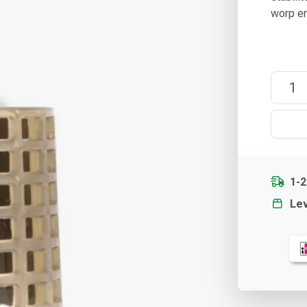
worp en
1-
Lev