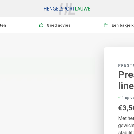
ten
Goed advies
Een bakje k
PREST
Pre
lin
1 op v
€3,5
Met het
gewicht
stabili