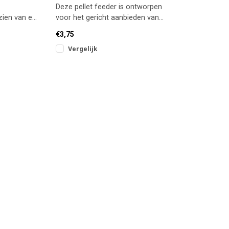
Deze pellet feeder is ontworpen
zien van een
voor het gericht aanbieden van
ewicht,
pellets en partikels. Dankzij het uit
€3,75
Vergelijk