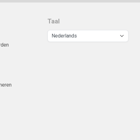
Taal
rden
neren