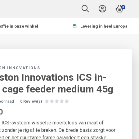
0
offie in onze winkel
Levering in heel Europa
ON INNOVATIONS
ston Innovations ICS in-
e cage feeder medium 45g
oorraad
0 Review(s)
0
 ICS-systeem wissel je moeiteloos van maat of
 zonder je rig af te breken. De brede basis zorgt voor
teit en het duurzame frame garandeert een strakke