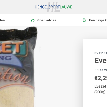
ten
Goed advies
Een bakje k
EVEZE
Eve
1 op v
€2,2
Evezet 
(900g)