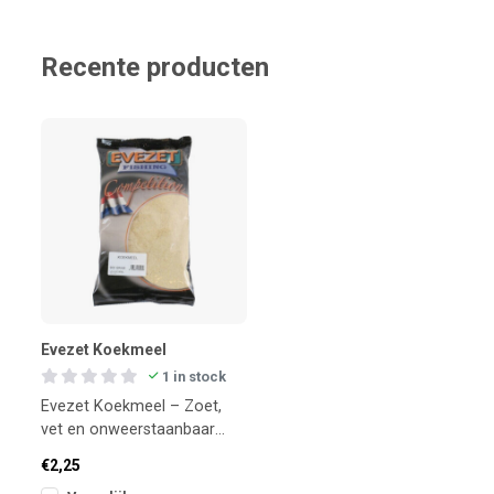
Recente producten
Evezet Koekmeel
1 in stock
Evezet Koekmeel – Zoet,
vet en onweerstaanbaar
voor witvis (900g)
€2,25