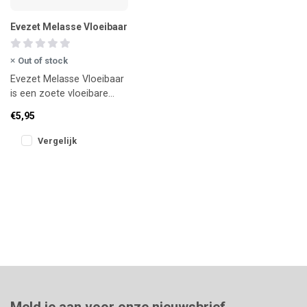
Evezet Melasse Vloeibaar
Out of stock
Evezet Melasse Vloeibaar
is een zoete vloeibare
toevoeging voor lokvoer
€5,95
en pellets. Zorgt voor
extra
Vergelijk
Meld je aan voor onze nieuwsbrief