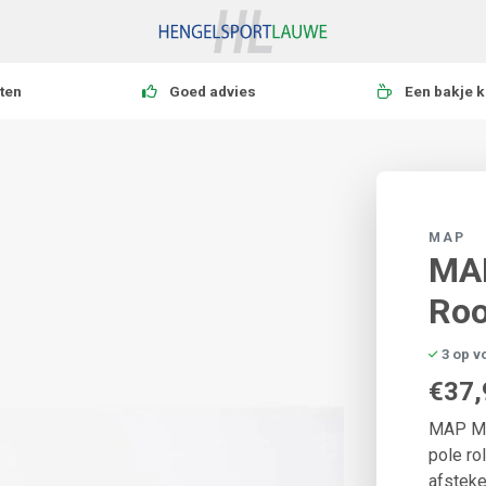
ten
Goed advies
Een bakje k
MAP
MAP
Roo
3 op v
€37,
MAP MK2
pole ro
afsteke