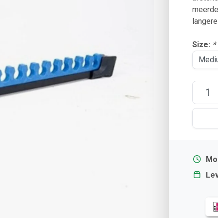
meerder
langere
Size:
*
Mor
Lev