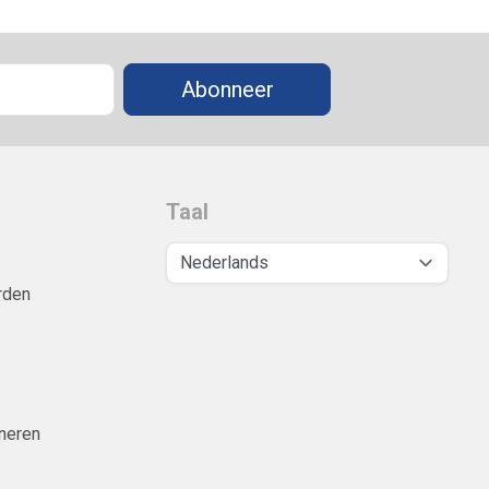
Abonneer
Taal
rden
neren