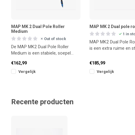
MAP MK 2 Dual Pole Roller
MAP MK 2 Dual pole ro
Medium
1 in st
Out of stock
MAP MK2 Dual Pole Rol
De MAP MK2 Dual Pole Roller
is een extra ruime en s
Medium is een stabiele, soepel
roller, speciaal ontwikk
lopende pole roller die het afsteken
€162,99
€185,99
en b
Vergelijk
Vergelijk
Recente producten