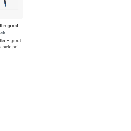
ller groot
ock
ler – groot
tabiele pole
eld v