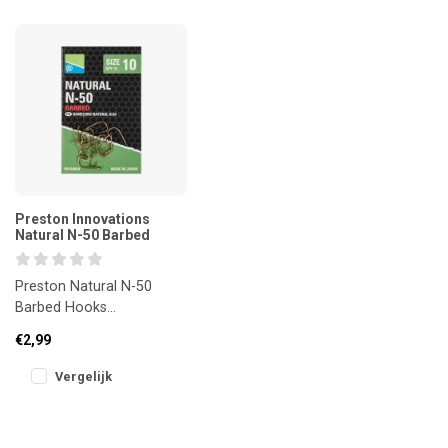
Preston Innovations
Natural N-50 Barbed
Preston Natural N-50
Barbed Hooks
Krachtige haak voor grote
€2,99
witvis en uitdagende
omstandigheden
Vergelijk