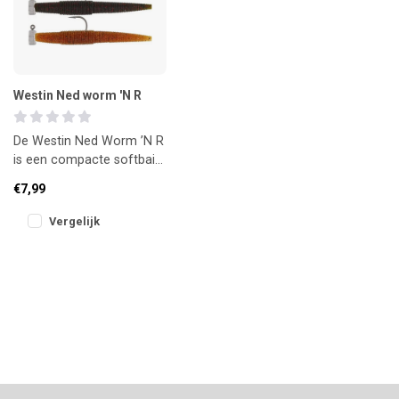
Westin Ned worm 'N R
De Westin Ned Worm ’N R
is een compacte softbait
voor finesse-visserij.
€7,99
Speciaal ontwikkeld voor
d
Vergelijk