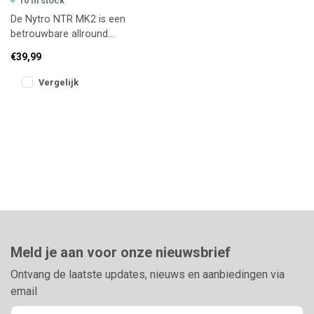
10 in stock
De Nytro NTR MK2 is een
betrouwbare allround
hengel voor de witvisser
€39,99
die controle en gevoel
zoekt.
Vergelijk
Meld je aan voor onze nieuwsbrief
Ontvang de laatste updates, nieuws en aanbiedingen via
email