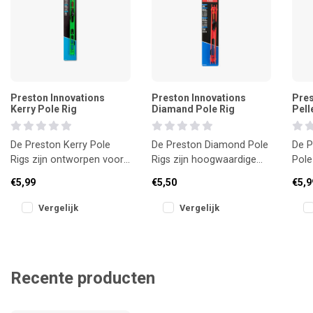
Preston Innovations
Preston Innovations
Pres
Kerry Pole Rig
Diamand Pole Rig
Pell
De Preston Kerry Pole
De Preston Diamond Pole
De P
Rigs zijn ontworpen voor
Rigs zijn hoogwaardige
Pole
veelzijdigheid en
vaste hengeltuigen die
voor
€5,99
€5,50
€5,9
betrouwbaarheid –
direct klaar zijn voor
pell
geschikt voor a
gebruik
vijve
Vergelijk
Vergelijk
Recente producten