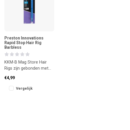
Preston Innovations
Rapid Stop Hair Rig
Barbless
KKM-B Mag Store Hair
Rigs zijn gebonden met
Reflo Power lijn en
€4,99
voorzien van een
betrouwbare Preston
Vergelijk