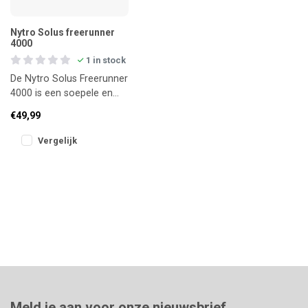
Nytro Solus freerunner
4000
1 in stock
De Nytro Solus Freerunner
4000 is een soepele en
betrouwbare
€49,99
vrijloopmolen voor
feeder- en lichte ka
Vergelijk
Meld je aan voor onze nieuwsbrief