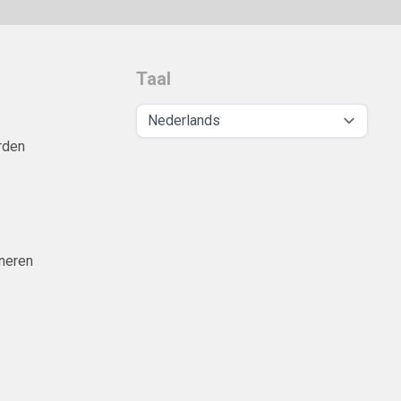
Taal
rden
neren