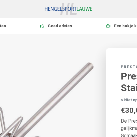
ten
Goed advies
Een bakje k
PREST
Pre
Sta
Niet o
€30,
De Pres
gelijkm
Gemaakt