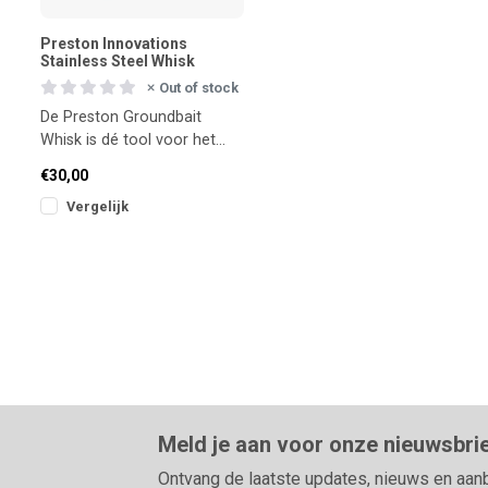
Preston Innovations
Stainless Steel Whisk
Out of stock
De Preston Groundbait
Whisk is dé tool voor het
grondig en gelijkmatig
€30,00
mengen van grote
Vergelijk
hoeveelhede
Meld je aan voor onze nieuwsbri
Ontvang de laatste updates, nieuws en aan