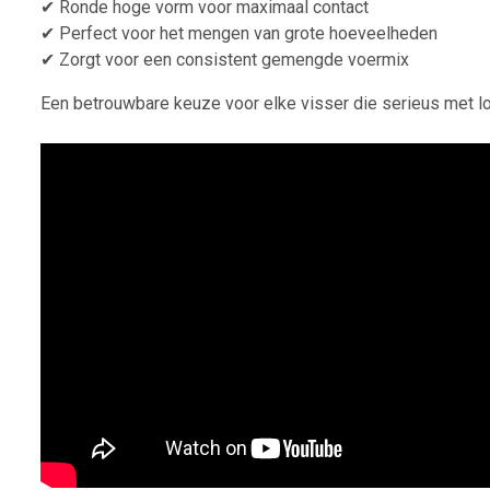
✔ Ronde hoge vorm voor maximaal contact
✔ Perfect voor het mengen van grote hoeveelheden
✔ Zorgt voor een consistent gemengde voermix
Een betrouwbare keuze voor elke visser die serieus met lo