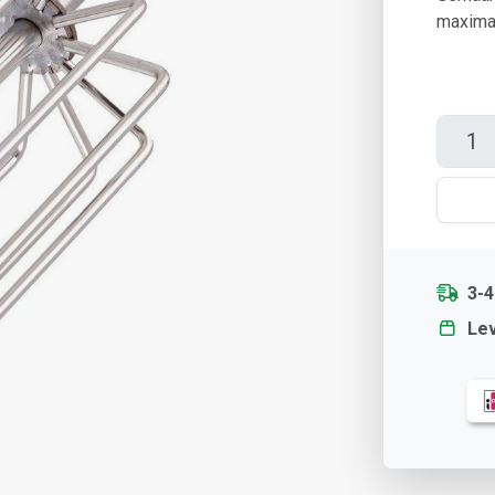
maximal
3-
Lev