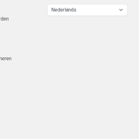
rden
neren