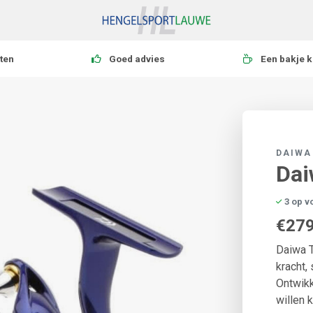
ten
Goed advies
Een bakje k
DAIWA
Dai
3 op v
€279
Daiwa 
kracht,
Ontwikk
willen 