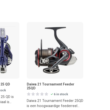
 25 QD
Daiwa 21 Tournament Feeder
25QD
stock
6 in stock
 25 QD is
Daiwa 21 Tournament Feeder 25QD
iaal is
is een hoogwaardige feederreel
 op afstand.