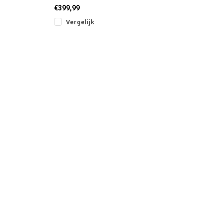
voor vissers die maximale controle,
€399,99
b
Vergelijk