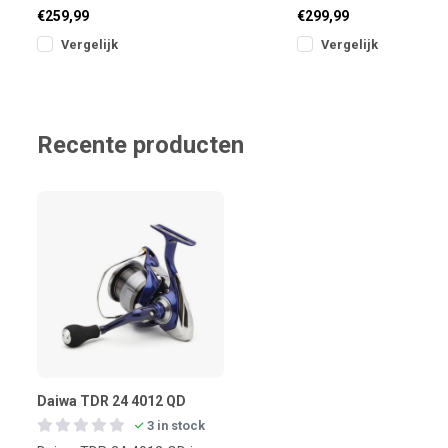
gecontrolee
Ont
€259,99
€299,99
Vergelijk
Vergelijk
Recente producten
Daiwa TDR 24 4012 QD
3 in stock