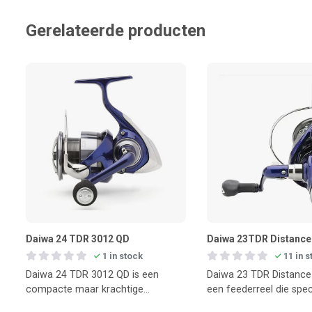
Gerelateerde producten
Daiwa 24 TDR 3012 QD
Daiwa 23TDR Distance
1 in stock
11 in 
Daiwa 24 TDR 3012 QD is een
Daiwa 23 TDR Distance
compacte maar krachtige
een feederreel die spec
feederreel voor vissers die strak en
ontwikkeld voor vissen