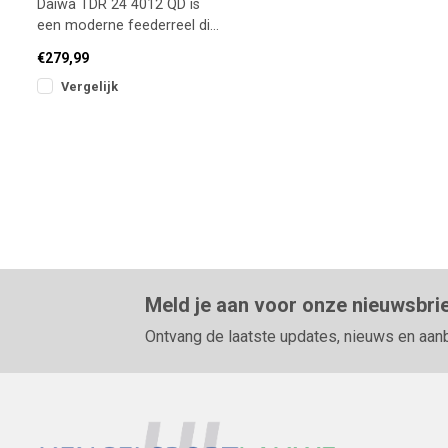
Daiwa TDR 24 4012 QD is
een moderne feederreel die
kracht, snelheid en controle
€279,99
combineert in één
Vergelijk
Meld je aan voor onze nieuwsbri
Ontvang de laatste updates, nieuws en aan