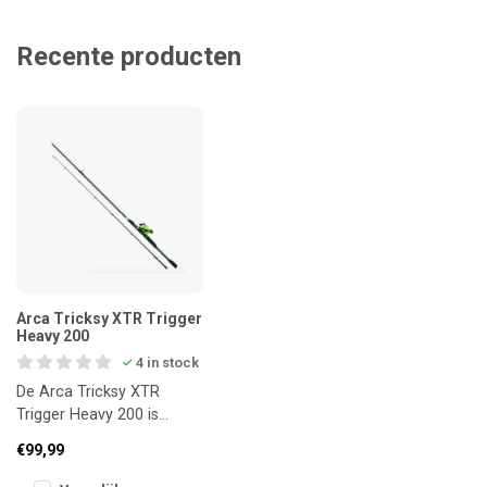
Recente producten
Arca Tricksy XTR Trigger
Heavy 200
4 in stock
De Arca Tricksy XTR
Trigger Heavy 200 is
ontwikkeld voor vissers
€99,99
die volop kracht en
gevoeligheid no