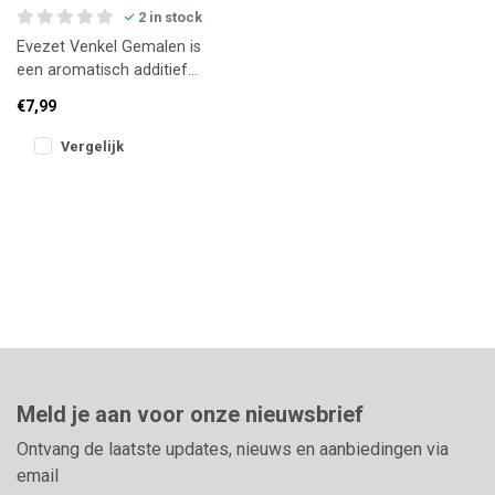
2 in stock
Evezet Venkel Gemalen is
een aromatisch additief
voor lokvoer. De kruidige,
€7,99
licht zoete venkelgeur w
Vergelijk
Meld je aan voor onze nieuwsbrief
Ontvang de laatste updates, nieuws en aanbiedingen via
email