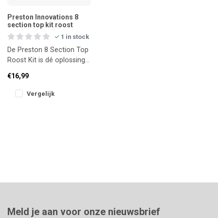
Preston Innovations 8
section top kit roost
1 in stock
De Preston 8 Section Top
Roost Kit is dé oplossing
voor het overzichtelijk en
€16,99
veilig afleggen van j
Vergelijk
Meld je aan voor onze nieuwsbrief