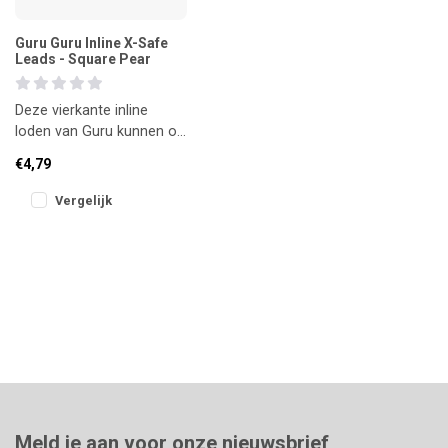
Guru Guru Inline X-Safe
Leads - Square Pear
Deze vierkante inline
loden van Guru kunnen op
twee manieren worden
€4,79
gebruikt: standaard inline
of in
Vergelijk
Meld je aan voor onze nieuwsbrief