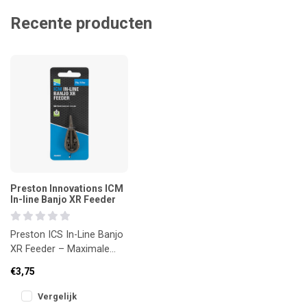
Recente producten
Preston Innovations ICM
In-line Banjo XR Feeder
Preston ICS In-Line Banjo
XR Feeder – Maximale
controle, minimale
€3,75
verspilling
Voor wie net dat be
Vergelijk