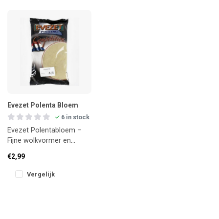
Evezet Polenta Bloem
6 in stock
Evezet Polentabloem –
Fijne wolkvormer en
boiliebasis in één
€2,99
Vergelijk