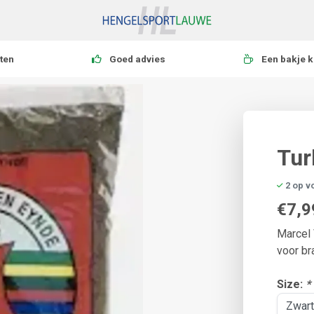
ten
Goed advies
Een bakje k
Tur
2 op v
€7,9
Marcel 
voor b
Size:
*