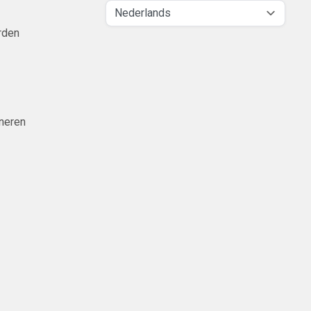
rden
neren