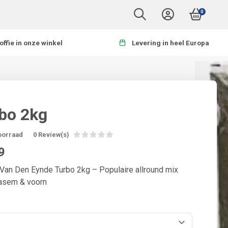
0
offie in onze winkel
Levering in heel Europa
bo 2kg
oorraad
0 Review(s)
9
Van Den Eynde Turbo 2kg – Populaire allround mix
rasem & voorn