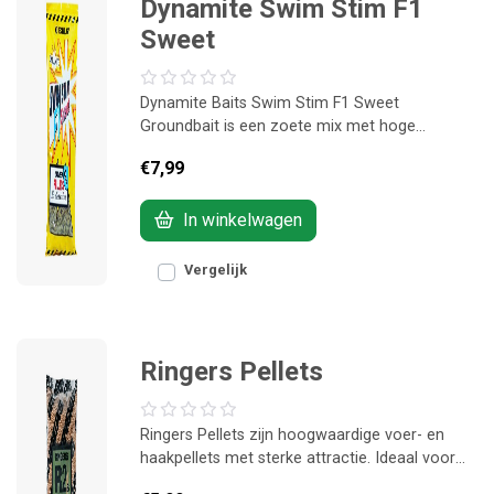
Dynamite Swim Stim F1
Sweet
Dynamite Baits Swim Stim F1 Sweet
Groundbait is een zoete mix met hoge
aantrekkingskracht, speciaal ontwikkeld voor
€7,99
F1 en karper op commercials. Werkt het hele
jaar door en lost goed op in het water.
In winkelwagen
Vergelijk
Ringers Pellets
Ringers Pellets zijn hoogwaardige voer- en
haakpellets met sterke attractie. Ideaal voor
method feeder en pellet feeder wanneer je