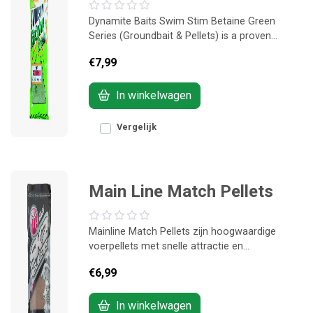
Dynamite Baits Swim Stim Betaine Green
Series (Groundbait & Pellets) is a proven
fishmeal-based range enriched with betaine
€7,99
for maximum attraction. Designed for all water
temperatures, perfect for carp and F1 fishing
on commercials.
In winkelwagen
Vergelijk
Main Line Match Pellets
Mainline Match Pellets zijn hoogwaardige
voerpellets met snelle attractie en
gecontroleerde werking. Ideaal voor method
€6,99
feeder en pellet feeder wanneer je gericht en
efficiënt wilt vissen.
In winkelwagen