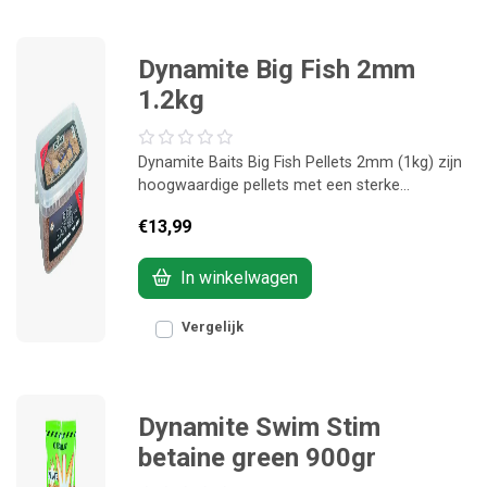
Dynamite Big Fish 2mm
1.2kg
Dynamite Baits Big Fish Pellets 2mm (1kg) zijn
hoogwaardige pellets met een sterke
aantrekkingskracht, ideaal voor het gericht
€13,99
vissen op grotere vis. Perfect voor voeren of
gebruik in de method feeder.
In winkelwagen
Vergelijk
Dynamite Swim Stim
betaine green 900gr