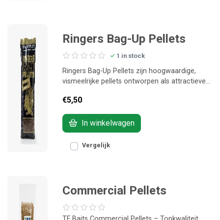
Ringers Bag-Up Pellets
1 in stock
Ringers Bag-Up Pellets zijn hoogwaardige,
vismeelrijke pellets ontworpen als attractieve
voerboosters voor karper en andere witvis.
€5,50
Perfect om te gebruiken in baggies,
spodmixen, feeders of los over je voerstek
gestrooid.
In winkelwagen
Vergelijk
Commercial Pellets
TF Baits Commercial Pellets – Topkwaliteit