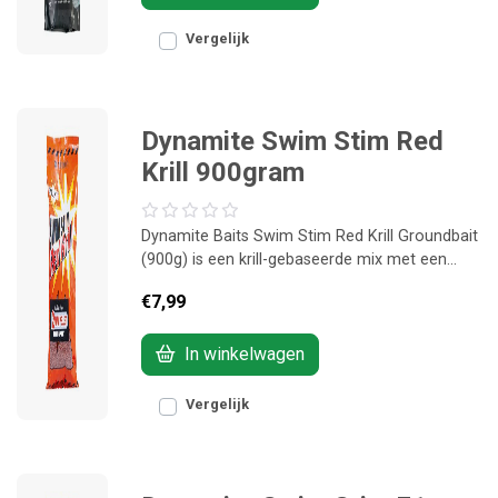
Vergelijk
Dynamite Swim Stim Red
Krill 900gram
Dynamite Baits Swim Stim Red Krill Groundbait
(900g) is een krill-gebaseerde mix met een
sterke geur en natuurlijke aantrekkingskracht.
€7,99
Ideaal voor karper en F1 visserij, vooral in
warmere omstandigheden.
In winkelwagen
Vergelijk