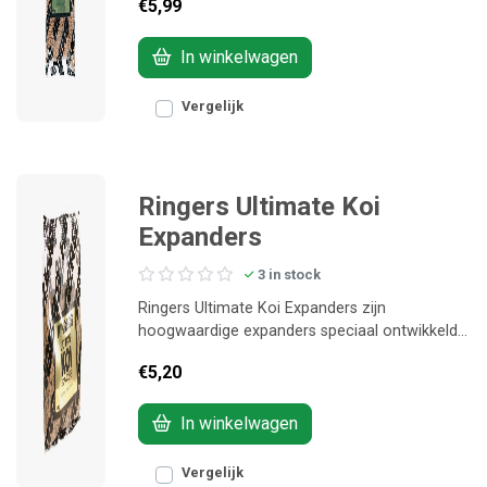
€5,99
snel en gericht vis wilt aantrekken.
In winkelwagen
Vergelijk
Ringers Ultimate Koi
Expanders
3 in stock
Ringers Ultimate Koi Expanders zijn
hoogwaardige expanders speciaal ontwikkeld
voor koi- en karpervissers die een krachtige
€5,20
attractor in hun voerstrategie willen opnemen.
In winkelwagen
Vergelijk