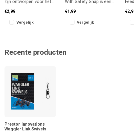
zijn ontworpen voor het
With Safety Snap is een
Feed
snel wisselen van lood of
betrouwbare wartel met
wiss
€2,99
€1,99
€2,9
voerkorf, zonder in te boe
veiligheidssluiting voor
snel
feede
vo
Vergelijk
Vergelijk
Recente producten
Preston Innovations
Waggler Link Swivels