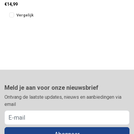
berg je je tuigjes
€14,99
overzichtelijk op. De
dubbele schuif i
Vergelijk
Meld je aan voor onze nieuwsbrief
Ontvang de laatste updates, nieuws en aanbiedingen via
email