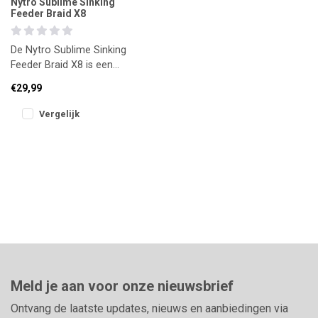
Nytro Sublime Sinking
Feeder Braid X8
De Nytro Sublime Sinking
Feeder Braid X8 is een
snel zinkende, ronde 8-
€29,99
strengs gevlochten lijn.
Ontw
Vergelijk
Meld je aan voor onze nieuwsbrief
Ontvang de laatste updates, nieuws en aanbiedingen via